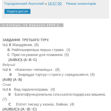
Городнянский Анатолий
о
18:57:00
Немає коментарів:
Надати доступ
пʼятниця, 13 березня 2020 р.
ЗАВДАННЯ
ТРЕТЬ
ОГО ТУРУ.
А
Мандрівник. (6)
№
1
Найпоширеніша перша страва
В
. (3)
П
ристосування для плавання
. (5)
С
(А
U
В
U
С)\ (А∩В∩С)
Ведучий
«Капелюх–ляпанець» . (8)
№
2 А
З
наряддя тортур і страти у середньовіччі.
(4)
В
(АUВ)\ (А∩В)
Стан
Вид паралелограма
.
(4)
№
3 А
Б
агатофункціональна сільськогосподарська машина
.
В
(7)
С
Епітет лисиці у казках, байках
. (4)
(А
U
В
U
С)\ (А∩В∩С)