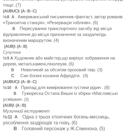
тощо
.(7)
(А
U
В
U
С)\ (А∩В∩С)
Американський письменник-фантаст, автор романів
№
8
А
«Транзитна станція», «Резервація гоблінів»
. (6)
П
ересування транспортного засобу від місця
В
відправлення до місця призначення за заздалегідь
визначеним
маршрутом. (4)
(АUВ)\ (А∩В)
Супутник
Художник або майстер,що вирізує зображення на
№
9 А
дереві, металі,камені,лінолеумі. (6)
Н
евеликий за обсягом прозовий твір
. (3)
В
С
С
ин богині кохання Афродіти.
(4)
(А
U
В
U
С)\ (А∩В∩С)
П
рилад для вимірювання густини рідин
. (8)
№
10
А
Гумореска Остапа Вишні із збірки «Мисливські
В
усмішки»
.
(3)
(А
U
В)\ (А∩В)
Музичний інструмент
О
дна з трьох хтонічних богинь-месниць,
№
11
А
уособлення заздрощів та гніву
. (6)
В
Головний персонаж у Ж.Сіменона
.
(5)