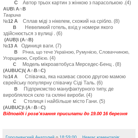
С
Автор трьох картин з жінкою з парасолькою .(4)
АUВ\ А∩В
Тварина
А
Сплав міді з нікелем, схожий на срібло
.
(8)
№
12
Н
евеликий готель, вхід у номери якого
В
здійснюється з вулиці
.
(6)
(АUВ)\ (А∩В)
Одиниця ваги. (7)
№
13 А
В
Річка, що тече Україною, Румунією, Словаччиною,
. (4)
Угорщиною, Сербією
Модель мікроавтобуса Мерседес-Бенц
. (8)
С
(А
U
В
U
С)\( А∩В∩С)
Співачка, яка називає своєю другою мамою
№
14 А
єврейську популярну співачку Сіді Таль. (6)
П
ідприємство мануфактурного типу, де
В
вироблялося скло та скляні вироби
. (4)
Столиця і найбільше місто Гани
. (5)
С
(А
U
В
U
С)\ (А∩В∩С)
Відповіді і розв’язання присилати до 19.00 16 березня
Городнянский Анатолий
о
18:59:00
Немає коментарів: