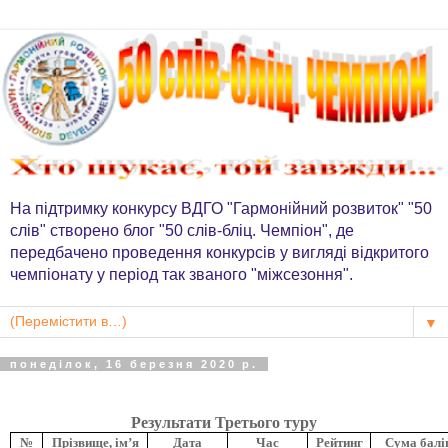
На підтримку конкурсу ВДГО "Гармонійний розвиток" "50
слів" створено блог "50 слів-бліц. Чемпіон", де
передбачено проведення конкурсів у вигляді відкритого
чемпіонату у період так званого "міжсезоння".
▼
понеділок, 16 березня 2020 р.
Результати Третього туру
№
Прізвище, ім’я
Дата
Час
Рейтинг
Сума балі