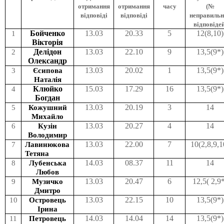
отримання
отримання
часу
(№
відповіді
відповіді
неправильн
відповідей
1
Бойченко
13.03
20.33
5
12(8,10)
Вікторія
2
Делідон
13.03
22.10
9
13,5(9*)
Олександр
3
Єсипова
13.03
20.02
1
13,5(9*)
Наталія
4
Клюйко
15.03
17.29
16
13,5(9*)
Богдан
5
Кожушний
13.03
20.19
3
14
Михайло
6
Кузін
13.03
20.27
4
14
Володимир
7
Лавинюкова
13.03
22.00
7
10(2,8,9,1
Тетяна
8
Лубенська
14.03
08.37
11
14
Любов
9
Музичко
13.03
20.47
6
12,5( 2,9
Дмитро
10
Островець
13.03
22.15
10
13,5(9*)
Ірина
11
Петровець
14.03
14.04
14
13,5(9*)