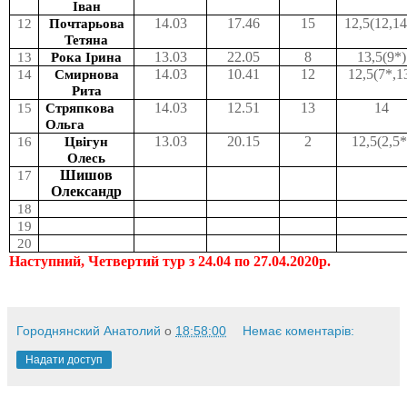
Іван
12
Почтарьова
14.03
17.46
15
12,5(12,14
Тетяна
13
Рока Ірина
13.03
22.05
8
13,5(9*)
14
Смирнова
14.03
10.41
12
12,5(7*,1
Рита
15
Стряпкова
14.03
12.51
13
14
Ольга
16
Цвігун
13.03
20.15
2
12,5(2,5*
Олесь
17
Шишов
Олександр
18
19
20
Наступний
,
Четвертий тур з 24.04 по 27.04.2020р.
Городнянский Анатолий
о
18:58:00
Немає коментарів:
Надати доступ