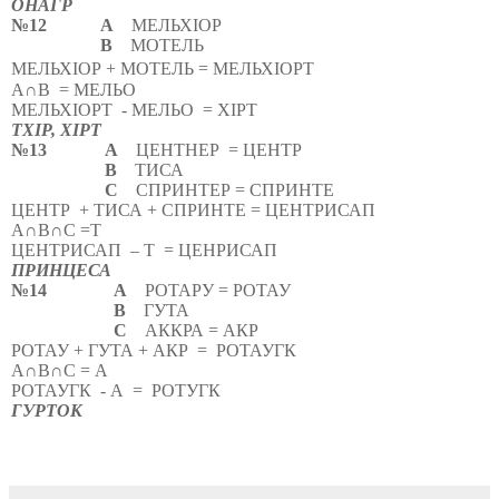
ОНАГР
№12
А
МЕЛЬХІОР
В
МОТЕЛЬ
МЕЛЬХІОР + МОТЕЛЬ = МЕЛЬХІОРТ
А∩В
= МЕЛЬО
МЕЛЬХІОРТ
- МЕЛЬО
= ХІРТ
ТХІР, ХІРТ
№13
А
ЦЕНТНЕР
= ЦЕНТР
В
ТИСА
С
СПРИНТЕР = СПРИНТЕ
ЦЕНТР
+ ТИСА + СПРИНТЕ = ЦЕНТРИСАП
А∩В∩С =Т
ЦЕНТРИСАП
– Т
= ЦЕНРИСАП
ПРИНЦЕСА
№14
А
РОТАРУ = РОТАУ
В
ГУТА
С
АККРА = АКР
РОТАУ + ГУТА + АКР
=
РОТАУГК
А∩В∩С = А
РОТАУГК
- А
=
РОТУГК
ГУРТОК