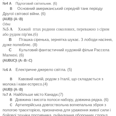
№4
А
Підлоговий світильник. (6)
О
сновний американський середній танк періоду
В
Другої світової війни
.
(6)
(АUВ)\ (А∩В)
Одяг
№
5 А
Хижий
птах родини соколових, переважно з сірим
або рудим пір'ям.
(6)
В
Пташка сіренька,
зернятка шукає. З лободи насіння,
дуже полюбляє. (8)
С
К
ультовий фантастичний художній фільм Рассела
Малкехі.
(6)
(А
U
В
U
С)\ (А∩В∩С)
Е
лектричне джерело світла
. (5)
№
6 А
Кавовий напій, родом з Італії, що складається з
В
молока і кави еспресо.(4)
(АUВ)\ (А∩В)
Найбільше місто Канади
.
(7)
№
7 А
Довжина і висота полоси набору, довжина рядка
.
(6)
В
Артилерійська довгоствольна вогнепальна зброя з
С
пологою траєкторією, призначена для ураження живої сили і
бойової техніки противника, руйнування оборонних споруд