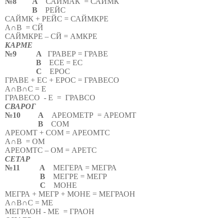
№8
А
САЙМАК
= САЙМК
В
РЕЙС
САЙМК + РЕЙС = САЙМКРЕ
А∩В
= СЙ
САЙМКРЕ – СЙ = АМКРЕ
КАРМЕ
№9
А
ГРАВЕР = ГРАВЕ
В
ЕСЕ = ЕС
С
ЕРОС
ГРАВЕ + ЕС + ЕРОС = ГРАВЕСО
А∩В∩С = Е
ГРАВЕСО
- Е
=
ГРАВСО
СВАРОГ
№10
А
АРЕОМЕТР
= АРЕОМТ
В
СОМ
АРЕОМТ + СОМ = АРЕОМТС
А∩В
= ОМ
АРЕОМТС – ОМ = АРЕТС
СЕТАР
№11
А
МЕГЕРА = МЕГРА
В
МЕГРЕ = МЕГР
С
МОНЕ
МЕГРА + МЕГР + МОНЕ = МЕГРАОН
А∩В∩С = МЕ
МЕГРАОН - МЕ
= ГРАОН