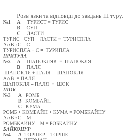
Розв’язки та відповіді до завдань ІІІ туру.
№1
А
ТУРИСТ = ТУРИС
В
СУП
С
ЛАСТИ
ТУРИС+ СУП + ЛАСТИ =
ТУРИСПЛА
А∩В∩С = С
ТУРИСПЛА – С =
ТУРИПЛА
ПРИТУЛА
№2
А
ШАПОКЛЯК
=
ШАПОКЛЯ
В
ПАЛЯ
ШАПОКЛЯ + ПАЛЯ
= ШАПОКЛЯ
А∩В
= ПАЛЯ
ШАПОКЛЯ – ПАЛЯ
=
ШОК
ШОК
№3
А
РОМБ
В
КОМБАЙН
С
КУМА
РОМБ + КОМБАЙН + КУМА = РОМБКАЙНУ
А∩В∩С = М
РОМБКАЙНУ – М = РОБКАЙНУ
БАЙКОНУР
№4
А
ТОРШЕР = ТОРШЕ